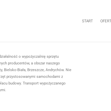
START
OFER
ziałalność o wypożyczalnię sprzętu
ch producentów, a obszar naszego
y, Bielsko-Biała, Brzeszcze, Andrychów. Nie
sprzęt przystosowanymi samochodami z
placu budowy. Transport wypożyczanego
ymi.