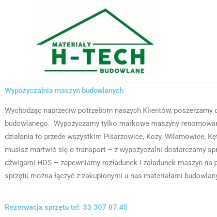
Przejdź
do
treści
Wypożyczalnia maszyn budowlanych
Wychodząc naprzeciw potrzebom naszych Klientów, poszerzamy d
budowlanego. Wypożyczamy tylko markowe maszyny renomowany
działania to przede wszystkim Pisarzowice, Kozy, Wilamowice, Kęt
musisz martwić się o transport – z wypożyczalni dostarczamy 
dźwigami HDS – zapewniamy rozładunek i załadunek maszyn na 
sprzętu można łączyć z zakupionymi u nas materiałami budowlan
Rezerwacja sprzętu tel: 33 307 07 45