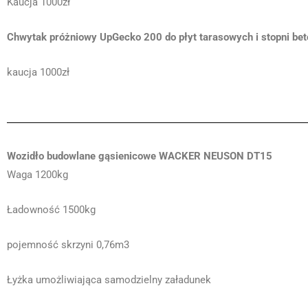
Kaucja 1000zł
Chwytak próżniowy UpGecko 200 do płyt tarasowych i stopni bet
kaucja 1000zł
Wozidło budowlane gąsienicowe WACKER NEUSON DT15
Waga 1200kg
Ładowność 1500kg
pojemność skrzyni 0,76m3
Łyżka umożliwiająca samodzielny załadunek