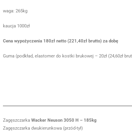
waga: 265kg
kaucja 1000zł
Cena wypożyczenia 180zł netto (221,40zł brutto) za dobę
Guma (podkład, elastomer do kostki brukowej – 20zł (24,60zł brut
Zagęszczarka
Wacker Neuson 3050 H – 185kg
Zagęszczarka dwukierunkowa (przód-tył)