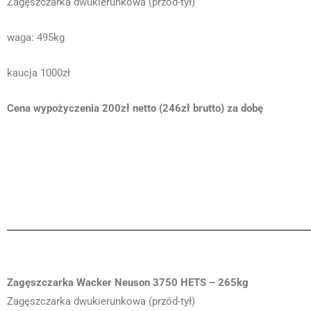
Zagęszczarka dwukierunkowa (przód-tył)
waga: 495kg
kaucja 1000zł
Cena wypożyczenia 200zł netto (246zł brutto) za dobę
Zagęszczarka Wacker Neuson 3750 HETS – 265kg
Zagęszczarka dwukierunkowa (przód-tył)