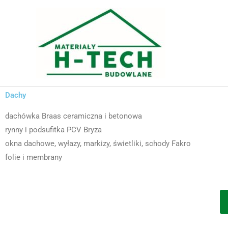
Przejdź
do
treści
Dachy
dachówka Braas ceramiczna i betonowa
rynny i podsufitka PCV Bryza
okna dachowe, wyłazy, markizy, świetliki, schody Fakro
folie i membrany