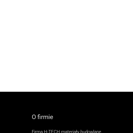
O firmie
Firma H-TECH materiały budowlane