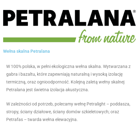
Wełna skalna Petralana
W 100% polska, w pełni ekologiczna wełna skalna. Wytwarzana z
gabra i bazaltu, które zapewniają naturalną i wysoką izolację
termiczną, oraz ognioodporność. Kolejną zaletą wełny skalnej
Petralana jest świetna izolacja akustyczna.
W zależności od potrzeb, polecamy wełnę Petralight – poddasza,
stropy, ściany działowe, ściany domów szkieletowych; oraz
Petrafas – twarda wełna elewacyjna.