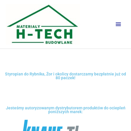
Przejdź
Głów
do
men
treści
Styropian do Rybnika, Żor i okolicy dostarczamy bezpłatnie już od
80 paczek!
Jesteśmy autoryzowanym dystrybutorem produktów do ociepleń
poniższych marek: