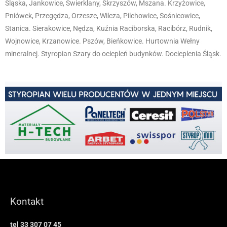
Śląska, Jankowice, Świerklany, Skrzyszów, Mszana. Krzyżowice,
Pniówek, Przegędza, Orzesze, Wilcza, Pilchowice, Sośnicowice,
Stanica. Sierakowice, Nędza, Kuźnia Raciborska, Racibórz, Rudnik,
Wojnowice, Krzanowice. Pszów, Bieńkowice. Hurtownia Wełny
mineralnej. Styropian Szary do ociepleń budynków. Docieplenia Śląsk.
Kontakt
tel 33 307 07 45