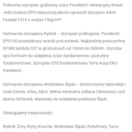
Polecamy styropian grafitowy szary Paneltech i elewacyjny Knauf.
Jeśli szukasz EPS najwyższej jakości sprawdź styropian Arbet
Fasada FS15 o wadze 15kg/m³!
Hurtownia styropianu Rybnik – styropian podłogowy. Paneltech
EPS100 posadzkowy twardy pod wylewki. Najbardziej powszechny
EPS80 lambda 037 w grubościach od 10mm do 300mm. Styrodur
xps finnfoam do ocieplenia ścian fundamentów i pod płyty
fundamentowe. Styropian EPS fundamentowy Terra Auqa EKO
Paneltech.
Hurtownia styropianu Wodzisław Śląski – dostarczamy także kleje i
tynki Ceresit, Atlas, Alpol. Wełna mineralna szklana Climowool, czyli
dawny Schwenk. Matariały do ocieplenia poddaszy Śląsk.
Obsługujemy miejscowości
Rybnik, Żory, Kryry, Knurów, Wodzisław Śląski, Rydułtowy, Turza