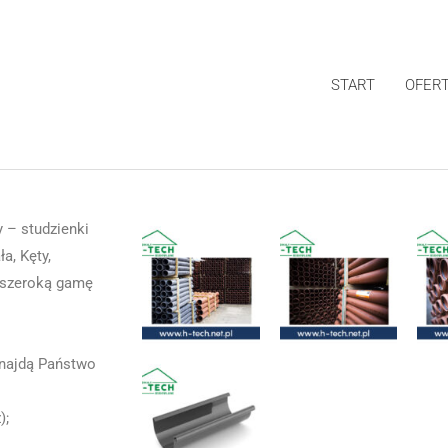
START
OFER
 – studzienki
a, Kęty,
 szeroką gamę
znajdą Państwo
);