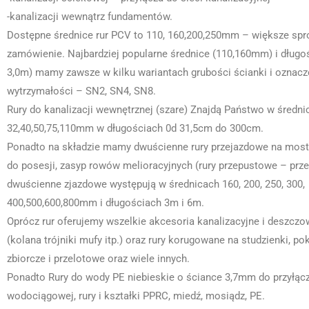
-kanalizacji wewnątrz fundamentów.
Dostępne średnice rur PCV to 110, 160,200,250mm – większe s
zamówienie. Najbardziej popularne średnice (110,160mm) i długoś
3,0m) mamy zawsze w kilku wariantach grubości ścianki i oznacz
wytrzymałości – SN2, SN4, SN8.
Rury do kanalizacji wewnętrznej (szare) Znajdą Państwo w średni
32,40,50,75,110mm w długościach 0d 31,5cm do 300cm.
Ponadto na składzie mamy dwuścienne rury przejazdowe na mostki
do posesji, zasyp rowów melioracyjnych (rury przepustowe – prze
dwuścienne zjazdowe występują w średnicach 160, 200, 250, 300,
400,500,600,800mm i długościach 3m i 6m.
Oprócz rur oferujemy wszelkie akcesoria kanalizacyjne i deszczowe
(kolana trójniki mufy itp.) oraz rury korugowane na studzienki, pok
zbiorcze i przelotowe oraz wiele innych.
Ponadto Rury do wody PE niebieskie o ściance 3,7mm do przyłącz
wodociągowej, rury i kształki PPRC, miedź, mosiądz, PE.