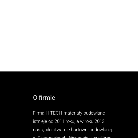
O firmie
Firma H-TECH materiały budowlane
istnieje od 2011 roku, a w roku 2013
nastąpiło otwarcie hurtowni budowlanej