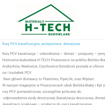
Przejdź
do
treści
Rury PCV kanalizacyjne, przepustowe, drenażowe
Rury PCV kanalizacja – odwodnienia – drenaż – przepusty – rynny
Hurtownia budowlana H-TECH Pisarzowice (w pobliżu Bielsko-Biał
Andrychów, Wadowice, Czechowice-Dziedzice) posiada w ofercie
rur i kształtek PCV.
Nasi główni dostawcy to Plastimex, PipeLife, oraz Wiplast.
W naszym magazynie w Pisarzowicach obok Bielska-Białej i Kęt 
rury PCV pomarańczowe, szczególnie polecane do:
-odprowadzenia wody deszczowej (kanalizacja deszczowa, drenaż
-kanalizacji ściekowej – przyłącza do sieci kanalizacyjnej