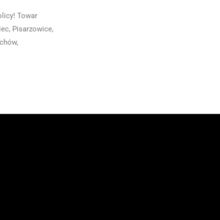
licy! Towar
ec, Pisarzowice,
ychów,