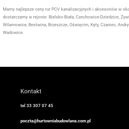
Mamy najlepsze ceny rur PCV kanalizacyjnych i akcesoriów w oko
dostarczamy w rejonie: Bielsko-Biała, Czechowice-Dziedzice, Żywi
Wilamowice, Bestwina, Brzeszcze, Oświęcim, Kęty, Czaniec, Andr
Wadowice.
Kontakt
tel 33 307 07 45
poczta@hurtowniabudowlana.com.pl