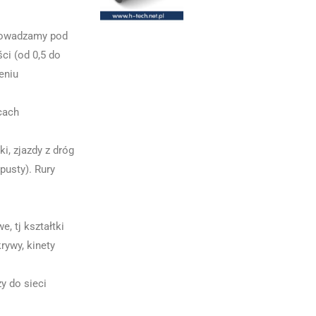
prowadzamy pod
ci (od 0,5 do
eniu
cach
, zjazdy z dróg
pusty). Rury
, tj kształtki
rywy, kinety
y do sieci